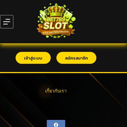
Skip
to
content
เข้าสู่ระบบ
สมัครสมาชิก
เกี่ยวกับเรา