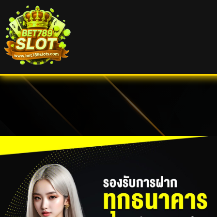
Skip
to
content